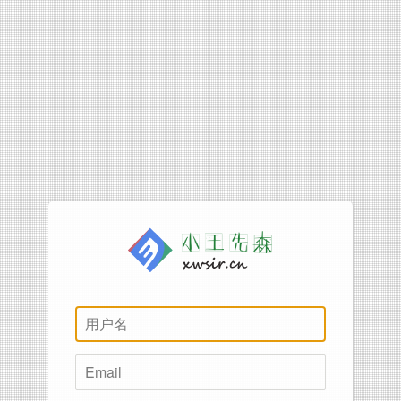
用
户
名
Email